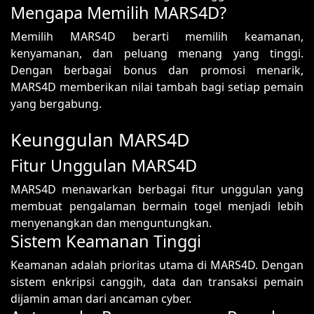
Mengapa Memilih MARS4D?
Memilih MARS4D berarti memilih keamanan,
kenyamanan, dan peluang menang yang tinggi.
Dengan berbagai bonus dan promosi menarik,
MARS4D memberikan nilai tambah bagi setiap pemain
yang bergabung.
Keunggulan MARS4D
Fitur Unggulan MARS4D
MARS4D menawarkan berbagai fitur unggulan yang
membuat pengalaman bermain togel menjadi lebih
menyenangkan dan menguntungkan.
Sistem Keamanan Tinggi
Keamanan adalah prioritas utama di MARS4D. Dengan
sistem enkripsi canggih, data dan transaksi pemain
dijamin aman dari ancaman cyber.