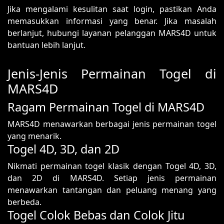
Jika mengalami kesulitan saat login, pastikan Anda
memasukkan informasi yang benar. Jika masalah
berlanjut, hubungi layanan pelanggan MARS4D untuk
bantuan lebih lanjut.
Jenis-Jenis Permainan Togel di
MARS4D
Ragam Permainan Togel di MARS4D
MARS4D menawarkan berbagai jenis permainan togel
yang menarik.
Togel 4D, 3D, dan 2D
Nikmati permainan togel klasik dengan Togel 4D, 3D,
dan 2D di MARS4D. Setiap jenis permainan
menawarkan tantangan dan peluang menang yang
berbeda.
Togel Colok Bebas dan Colok Jitu