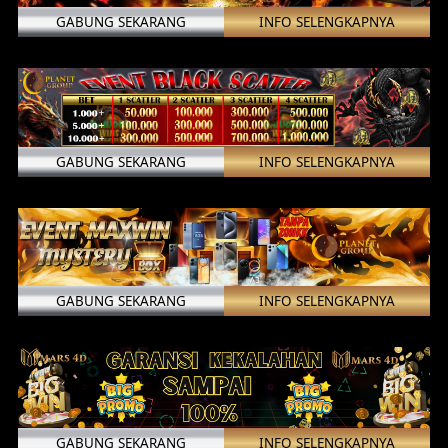
GABUNG SEKARANG
INFO SELENGKAPNYA
GABUNG SEKARANG
INFO SELENGKAPNYA
GABUNG SEKARANG
INFO SELENGKAPNYA
GABUNG SEKARANG
INFO SELENGKAPNYA