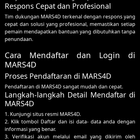
Respons Cepat dan Profesional
Tim dukungan MARS4D terkenal dengan respons yang
cepat dan solusi yang profesional, memastikan setiap
pemain mendapatkan bantuan yang dibutuhkan tanpa
penundaan.
Cara Mendaftar dan Login di
MARS4D
Proses Pendaftaran di MARS4D
Pendaftaran di MARS4D sangat mudah dan cepat.
Langkah-langkah Detail Mendaftar di
MARS4D
1. Kunjungi situs resmi MARS4D.
2. Klik tombol Daftar dan isi data- data anda dengan
informasi yang benar.
3. Verifikasi akun melalui email yang dikirim oleh