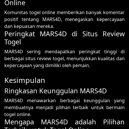
Online
Komunitas togel online memberikan banyak komentar
positif tentang MARS4D, menegaskan kepercayaan
dan kepuasan mereka.
Peringkat MARS4D di Situs Review
Togel
MARS4D sering mendapatkan peringkat tinggi di
berbagai situs review togel, menunjukkan kualitas dan
kepercayaan yang dimiliki oleh pemain.
Kesimpulan
Ringkasan Keunggulan MARS4D
MARS4D menawarkan berbagai keunggulan yang
membuatnya menjadi pilihan terbaik untuk bermain
togel online.
Mengapa MARS4D adalah Pilihan