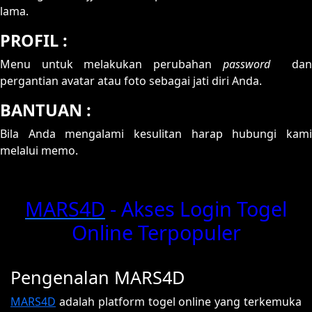
lama.
PROFIL :
Menu untuk melakukan perubahan
password
da
pergantian avatar atau foto sebagai jati diri Anda.
BANTUAN :
Bila Anda mengalami kesulitan harap hubungi kami
melalui memo.
MARS4D
- Akses Login Togel
Online Terpopuler
Pengenalan MARS4D
MARS4D
adalah platform togel online yang terkemuka