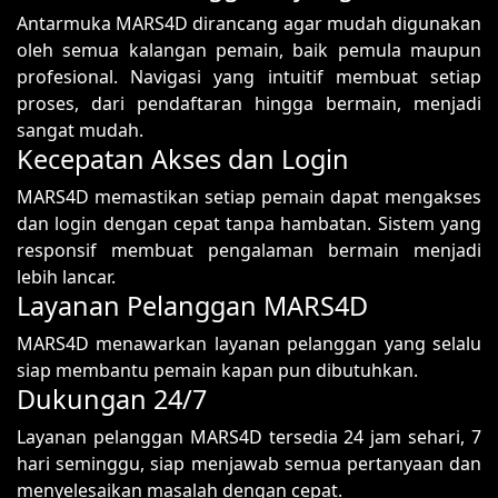
Antarmuka MARS4D dirancang agar mudah digunakan
oleh semua kalangan pemain, baik pemula maupun
profesional. Navigasi yang intuitif membuat setiap
proses, dari pendaftaran hingga bermain, menjadi
sangat mudah.
Kecepatan Akses dan Login
MARS4D memastikan setiap pemain dapat mengakses
dan login dengan cepat tanpa hambatan. Sistem yang
responsif membuat pengalaman bermain menjadi
lebih lancar.
Layanan Pelanggan MARS4D
MARS4D menawarkan layanan pelanggan yang selalu
siap membantu pemain kapan pun dibutuhkan.
Dukungan 24/7
Layanan pelanggan MARS4D tersedia 24 jam sehari, 7
hari seminggu, siap menjawab semua pertanyaan dan
menyelesaikan masalah dengan cepat.