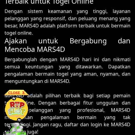
Terbaik untuk Togel Online
Dengan sistem keamanan yang tinggi, layanan
pelanggan yang responsif, dan peluang menang yang
besar, MARS4D adalah platform terbaik untuk bermain
togel online.
Ajakan untuk Bergabung dan
Mencoba MARS4D
Bergabunglah dengan MARS4D hari ini dan nikmati
semua keuntungan yang ditawarkan. Dapatkan
pengalaman bermain togel yang aman, nyaman, dan
menguntungkan di MARS4D.
MARS4D adalah pilihan terbaik bagi setiap pemain
togel online. Dengan berbagai fitur unggulan dan
layanan pelanggan yang profesional, MARS4D
memastikan pengalaman bermain yang tak
tertandingi. Jangan ragu, daftar dan login ke MARS4D
sekarang juga!