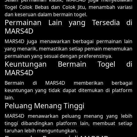
Togel Colok Bebas dan Colok Jitu, menambah variasi
dan keseruan dalam bermain togel.
Permainan Lain yang Tersedia di
MARS4D
MARS4D juga menawarkan berbagai permainan lain
yang menarik, memastikan setiap pemain menemukan
permainan yang sesuai dengan preferensinya.
Keuntungan Bermain Togel di
MARS4D
Bermain di MARS4D memberikan berbagai
keuntungan yang tidak dapat ditemukan di platform
lain.
Peluang Menang Tinggi
MARS4D menawarkan peluang menang yang lebih
tinggi dibandingkan platform lain, membuat setiap
taruhan lebih menguntungkan.