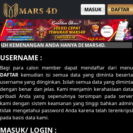
MASUK
DAFTAR
H KEMENANGAN ANDA HANYA DI MARS4D.
USERNAME :
Bagi para calon member dapat mendaftar dari menu
DAFTAR
kemudian isi semua data yang diminta beserta
username yang diinginkan. Isilah semua data yang diminta
dengan benar dan jelas. Kami menjamin kerahasiaan data
pribadi Anda yang sepenuhnya tersimpan pada server
kami dengan sistem keamanan yang tinggi bahkan admin
tidak mengetahui password Anda karena telah terenkripsi
pada basis data kami.
MASUK/ LOGIN :