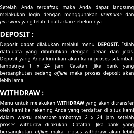
Setelah Anda terdaftar, maka Anda dapat langsung
melakukan login dengan menggunakan
username
da
password
yang telah didaftarkan sebelumnya.
DEPOSIT :
Deposit dapat dilakukan melalui menu
DEPOSIT.
Isilah
data-data yang dibutuhkan dengan benar dan jelas.
Deposit yang Anda kirimkan akan kami proses selambat-
lambatnya 1 x 24 jam. Catatan: Jika bank yang
bersangkutan sedang
offline
maka proses deposit aka
lebih lama.
WITHDRAW :
Menu untuk melakukan
WITHDRAW
yang akan ditransfer
oleh kami ke rekening Anda yang terdaftar di situs kami
dalam waktu selambat-lambatnya 2 x 24 jam setelah
proses withdraw dilakukan. Catatan: Jika bank yang
bersangkutan
offline
maka proses withdraw akan lebih