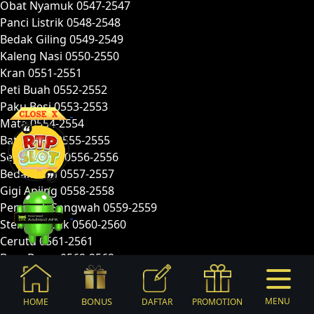
Obat Nyamuk 0547-2547
Panci Listrik 0548-2548
Bedak Giling 0549-2549
Kaleng Nasi 0550-2550
Kran 0551-2551
Peti Buah 0552-2552
Paku Besi 0553-2553
Mata 0554-2554
Batu Asah 0555-2555
Sepatu Bayi 0556-2556
Bedak Bayi 0557-2557
Gigi Anjing 0558-2558
Pemasak Sangwah 0559-2559
Steker Listrik 0560-2560
Cerutu 0561-2561
Bass Besar 0562-2562
Lilin Putih 0563-2563
Lilin Merah 0564-2564
BONUS
MENU
HOME
DAFTAR
PROMOTION
Notes Peredaran 0565-2565