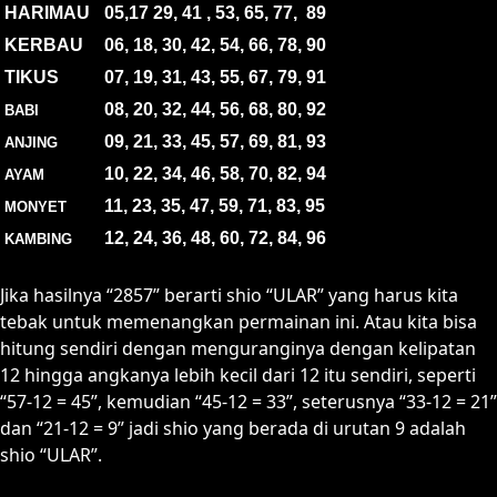
HARIMAU
05,17 29, 41 , 53, 65, 77, 89
KERBAU
06, 18, 30, 42, 54, 66, 78, 90
TIKUS
07, 19, 31, 43, 55, 67, 79, 91
08, 20, 32, 44, 56, 68, 80, 92
BABI
09, 21, 33, 45, 57, 69, 81, 93
ANJING
10, 22, 34, 46, 58, 70, 82, 94
AYAM
11, 23, 35, 47, 59, 71, 83, 95
MONYET
12, 24, 36, 48, 60, 72, 84, 96
KAMBING
Jika hasilnya “2857” berarti shio “ULAR” yang harus kita
tebak untuk memenangkan permainan ini. Atau kita bisa
hitung sendiri dengan menguranginya dengan kelipatan
12 hingga angkanya lebih kecil dari 12 itu sendiri, seperti
“57-12 = 45”, kemudian “45-12 = 33”, seterusnya “33-12 = 21”
dan “21-12 = 9” jadi shio yang berada di urutan 9 adalah
shio “ULAR”.