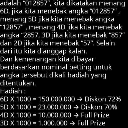
adalah “012857”, kita dikatakan menang
6D, jika kita menebak angka “012857” ,
menang 5D jika kita menebak angka
“12857" , menang 4D jika kita menebak
angka “2857, 3D jika kita menebak “857”
dan 2D jika kita menebak “57”. Selain
dari itu kita dianggap kalah.
Dan kemenangan kita dibayar
berdasarkan nominal betting untuk
angka tersebut dikali hadiah yang
ditentukan.
Hadiah :
6D X 1000 = 150.000.000 → Diskon 72%
5D X 1000 = 23.000.000 → Diskon 70%
4D X 1000 = 10.000.000 → Full Prize
3D X 1000 = 1.000.000 → Full Prize