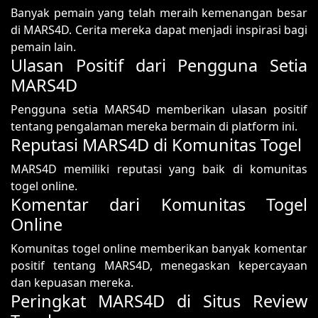
Banyak pemain yang telah meraih kemenangan besar
di MARS4D. Cerita mereka dapat menjadi inspirasi bagi
pemain lain.
Ulasan Positif dari Pengguna Setia
MARS4D
Pengguna setia MARS4D memberikan ulasan positif
tentang pengalaman mereka bermain di platform ini.
Reputasi MARS4D di Komunitas Togel
MARS4D memiliki reputasi yang baik di komunitas
togel online.
Komentar dari Komunitas Togel
Online
Komunitas togel online memberikan banyak komentar
positif tentang MARS4D, menegaskan kepercayaan
dan kepuasan mereka.
Peringkat MARS4D di Situs Review