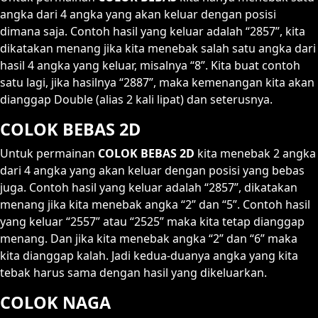
angka dari 4 angka yang akan keluar dengan posisi
dimana saja. Contoh hasil yang keluar adalah “2857”, kita
dikatakan menang jika kita menebak salah satu angka dari
hasil 4 angka yang keluar, misalnya “8”. Kita buat contoh
satu lagi, jika hasilnya “2887”, maka kemenangan kita akan
dianggap Double (alias 2 kali lipat) dan seterusnya.
COLOK BEBAS 2D
Untuk permainan
COLOK BEBAS 2D
kita menebak 2 angka
dari 4 angka yang akan keluar dengan posisi yang bebas
juga. Contoh hasil yang keluar adalah “2857”, dikatakan
menang jika kita menebak angka “2” dan “5”. Contoh hasil
yang keluar “2557” atau “2525” maka kita tetap dianggap
menang. Dan jika kita menebak angka “2” dan “6” maka
kita dianggap kalah. Jadi kedua-duanya angka yang kita
tebak harus sama dengan hasil yang dikeluarkan.
COLOK NAGA