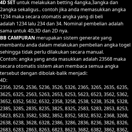
4D SET
untuk melakukan betting 4angka,3angka dan
2angka sekaligus.. contoh jika anda memasukkan angka
1234 maka secara otomatis angka yang di beli
adalah 1234 lalu 234 dan 34. Nominal pembelian adalah
sama untuk 4D,3D dan 2D nya.
BB CAMPURAN
merupakan sistem generate yang
membantu anda dalam melakukan pembelian angka togel
sehingga tidak perlu dilakukan secara manual.
Contoh: angka yang anda masukkan adalah 23568 maka
secara otomatis sistem akan membaca semua angka
tersebut dengan dibolak-balik menjadi:
4D:
2356, 3256, 2536, 5236, 3526, 5326, 2365, 3265, 2635, 6235,
3625, 6325, 2563, 5263, 2653, 6253, 5623, 6523, 3562, 5362,
3652, 6352, 5632, 6532, 2358, 3258, 2538, 5238, 3528, 5328,
2385, 3285, 2835, 8235, 3825, 8325, 2583, 5283, 2853, 8253,
5823, 8523, 3582, 5382, 3852, 8352, 5832, 8532, 2368, 3268,
2638, 6238, 3628, 6328, 2386, 3286, 2836, 8236, 3826, 8326,
2683, 6283, 2863, 8263, 6823, 8623, 3682, 6382, 3862, 8362,