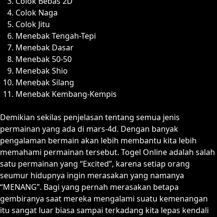
Colok Bebas 2D
Colok Naga
Colok Jitu
Menebak Tengah-Tepi
Menebak Dasar
Menebak 50-50
Menebak Shio
Menebak Silang
Menebak Kembang-Kempis
Demikian sekilas penjelasan tentang semua jenis
permainan yang ada di mars-4d. Dengan banyak
pengalaman bermain akan lebih membantu kita lebih
memahami permainan tersebut. Togel Online adalah salah
satu permainan yang “Excited”, karena setiap orang
seumur hidupnya ingin merasakan yang namanya
“MENANG”. Bagi yang pernah merasakan betapa
gembiranya saat mereka mengalami suatu kemenangan
itu sangat luar biasa sampai terkadang kita lepas kendali