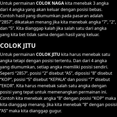
Untuk permainan
COLOK NAGA
kita menebak 3 angka
dari 4 angka yang akan keluar dengan posisi bebas.
Contoh hasil yang diumumkan pada pasaran adalah
“2857”, dikatakan menang jika kita menebak angka “7”, “2”,
dan “5”. Kita dianggap kalah jika salah satu dari angka
yang kita bet tidak sama dengan hasil yang keluar.
COLOK JITU
Untuk permainan
COLOK JITU
kita harus menebak satu
angka tetapi dengan posisi tertentu. Dan dari 4 angka
yang diumumkan, setiap angka memiliki posisi sendiri.
Seperti “2857”, posisi “2” disebut “AS”, diposisi “8” disebut
“KOP”, posisi “5” disebut “KEPALA” dan posisi “7” disebut
“EKOR”. Kita harus menebak salah satu angka dengan
posisi yang tepat untuk memenangkan permainan ini.
Contoh kita menebak angka “8” dengan posisi “KOP” maka
kita dianggap menang. Jika kita menebak “8” dengan posisi
“AS” maka kita dianggap gugur.