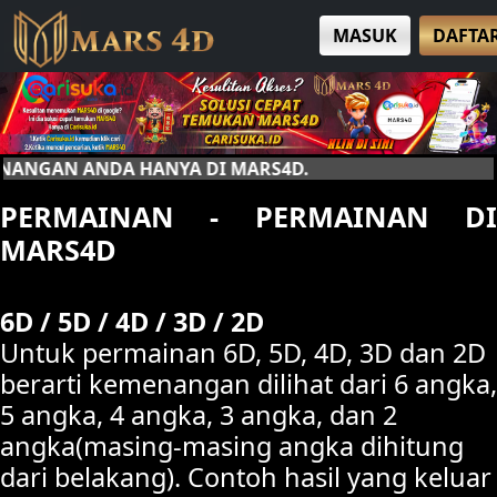
MASUK
DAFTA
 ANDA HANYA DI MARS4D.
PERMAINAN - PERMAINAN DI
MARS4D
6D / 5D / 4D / 3D / 2D
Untuk permainan 6D, 5D, 4D, 3D dan 2D
berarti kemenangan dilihat dari 6 angka,
5 angka, 4 angka, 3 angka, dan 2
angka(masing-masing angka dihitung
dari belakang). Contoh hasil yang keluar