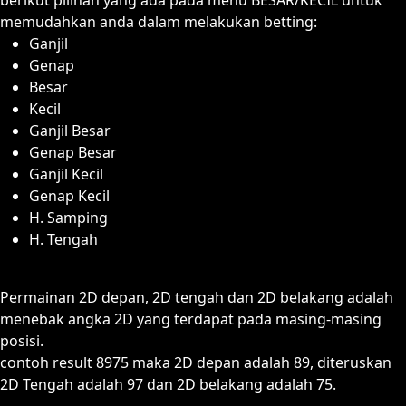
memudahkan anda dalam melakukan betting:
Ganjil
Genap
Besar
Kecil
Ganjil Besar
Genap Besar
Ganjil Kecil
Genap Kecil
H. Samping
H. Tengah
Permainan 2D depan, 2D tengah dan 2D belakang adalah
menebak angka 2D yang terdapat pada masing-masing
posisi.
contoh result 8975 maka 2D depan adalah 89, diteruskan
2D Tengah adalah 97 dan 2D belakang adalah 75.