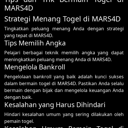
MARS4D
Strategi Menang Togel di MARS4D
Tingkatkan peluang menang Anda dengan strategi
yang tepat di MARS4D.
Tips Memilih Angka
Pelajari berbagai teknik memilih angka yang dapat
meningkatkan peluang menang Anda di MARS4D.
Mengelola Bankroll
Pengelolaan bankroll yang baik adalah kunci sukses
dalam bermain togel di MARS4D. Pastikan Anda selalu
bermain dengan bijak dan mengelola keuangan Anda
dengan baik.
Kesalahan yang Harus Dihindari
Hindari kesalahan umum yang sering dilakukan oleh
pemain togel.