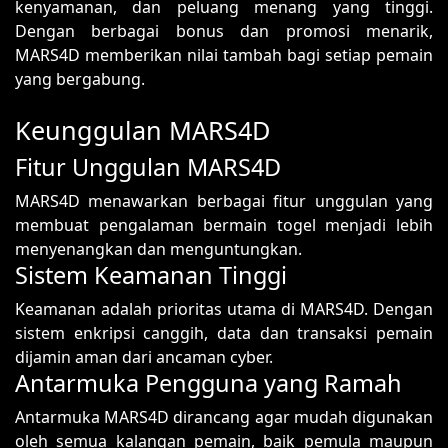
kenyamanan, dan peluang menang yang tinggi.
Dengan berbagai bonus dan promosi menarik,
MARS4D memberikan nilai tambah bagi setiap pemain
yang bergabung.
Keunggulan MARS4D
Fitur Unggulan MARS4D
MARS4D menawarkan berbagai fitur unggulan yang
membuat pengalaman bermain togel menjadi lebih
menyenangkan dan menguntungkan.
Sistem Keamanan Tinggi
Keamanan adalah prioritas utama di MARS4D. Dengan
sistem enkripsi canggih, data dan transaksi pemain
dijamin aman dari ancaman cyber.
Antarmuka Pengguna yang Ramah
Antarmuka MARS4D dirancang agar mudah digunakan
oleh semua kalangan pemain, baik pemula maupun