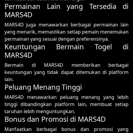
Permainan Lain yang Tersedia di
MARS4D
MARS4D juga menawarkan berbagai permainan lain
yang menarik, memastikan setiap pemain menemukan
permainan yang sesuai dengan preferensinya.
Keuntungan Bermain Togel di
MARS4D
Bermain di MARS4D memberikan berbagai
keuntungan yang tidak dapat ditemukan di platform
lain.
Peluang Menang Tinggi
MARS4D menawarkan peluang menang yang lebih
tinggi dibandingkan platform lain, membuat setiap
taruhan lebih menguntungkan.
Bonus dan Promosi di MARS4D
Manfaatkan berbagai bonus dan promosi yang