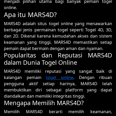
menjadi pilihan utama bagi banyak pemain togel
online.
Apa itu MARS4D?
MARS4D adalah situs togel online yang menawarkan
berbagai jenis permainan togel seperti Togel 4D, 3D,
dan 2D. Dikenal karena kemudahan akses dan sistem
keamanan yang tinggi, MARS4D memastikan setiap
pemain dapat bermain dengan aman dan nyaman.
Popularitas dan Reputasi MARS4D
dalam Dunia Togel Online
MARS4D memiliki reputasi yang sangat baik di
kalangan pemain
togel online
. Dengan ribuan
pengguna aktif setiap harinya, MARS4D telah
membuktikan diri sebagai platform yang dapat
diandalkan dan memiliki integritas tinggi.
Mengapa Memilih MARS4D?
Memilih MARS4D berarti memilih keamanan,