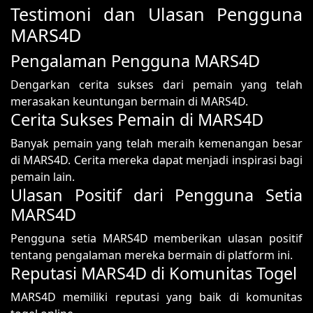
Testimoni dan Ulasan Pengguna
MARS4D
Pengalaman Pengguna MARS4D
Dengarkan cerita sukses dari pemain yang telah
merasakan keuntungan bermain di MARS4D.
Cerita Sukses Pemain di MARS4D
Banyak pemain yang telah meraih kemenangan besar
di MARS4D. Cerita mereka dapat menjadi inspirasi bagi
pemain lain.
Ulasan Positif dari Pengguna Setia
MARS4D
Pengguna setia MARS4D memberikan ulasan positif
tentang pengalaman mereka bermain di platform ini.
Reputasi MARS4D di Komunitas Togel
MARS4D memiliki reputasi yang baik di komunitas