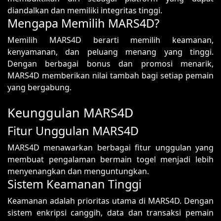
diandalkan dan memiliki integritas tinggi.
Mengapa Memilih MARS4D?
Memilih MARS4D berarti memilih keamanan,
kenyamanan, dan peluang menang yang tinggi.
Dengan berbagai bonus dan promosi menarik,
MARS4D memberikan nilai tambah bagi setiap pemain
yang bergabung.
Keunggulan MARS4D
Fitur Unggulan MARS4D
MARS4D menawarkan berbagai fitur unggulan yang
membuat pengalaman bermain togel menjadi lebih
menyenangkan dan menguntungkan.
Sistem Keamanan Tinggi
Keamanan adalah prioritas utama di MARS4D. Dengan
sistem enkripsi canggih, data dan transaksi pemain