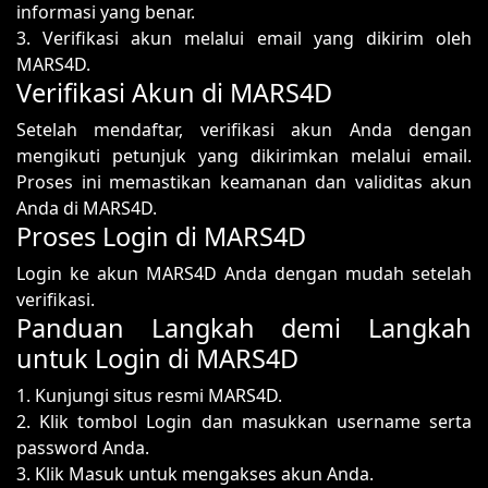
informasi yang benar.
3. Verifikasi akun melalui email yang dikirim oleh
MARS4D.
Verifikasi Akun di MARS4D
Setelah mendaftar, verifikasi akun Anda dengan
mengikuti petunjuk yang dikirimkan melalui email.
Proses ini memastikan keamanan dan validitas akun
Anda di MARS4D.
Proses Login di MARS4D
Login ke akun MARS4D Anda dengan mudah setelah
verifikasi.
Panduan Langkah demi Langkah
untuk Login di MARS4D
1. Kunjungi situs resmi MARS4D.
2. Klik tombol Login dan masukkan username serta
password Anda.
3. Klik Masuk untuk mengakses akun Anda.