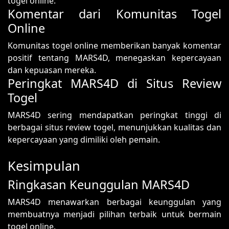
togel online.
Komentar dari Komunitas Togel
Online
Komunitas togel online memberikan banyak komentar
positif tentang MARS4D, menegaskan kepercayaan
dan kepuasan mereka.
Peringkat MARS4D di Situs Review
Togel
MARS4D sering mendapatkan peringkat tinggi di
berbagai situs review togel, menunjukkan kualitas dan
kepercayaan yang dimiliki oleh pemain.
Kesimpulan
Ringkasan Keunggulan MARS4D
MARS4D menawarkan berbagai keunggulan yang
membuatnya menjadi pilihan terbaik untuk bermain
togel online.