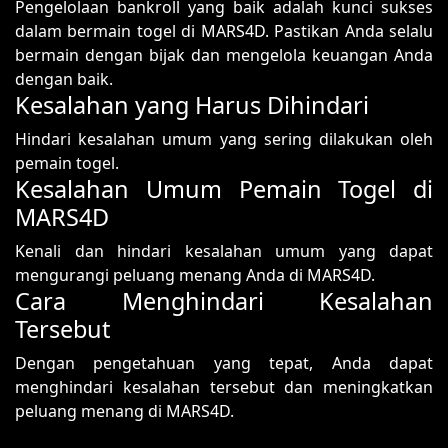
Pengelolaan bankroll yang baik adalah kunci sukses
dalam bermain togel di MARS4D. Pastikan Anda selalu
bermain dengan bijak dan mengelola keuangan Anda
dengan baik.
Kesalahan yang Harus Dihindari
Hindari kesalahan umum yang sering dilakukan oleh
pemain togel.
Kesalahan Umum Pemain Togel di
MARS4D
Kenali dan hindari kesalahan umum yang dapat
mengurangi peluang menang Anda di MARS4D.
Cara Menghindari Kesalahan
Tersebut
Dengan pengetahuan yang tepat, Anda dapat
menghindari kesalahan tersebut dan meningkatkan
peluang menang di MARS4D.