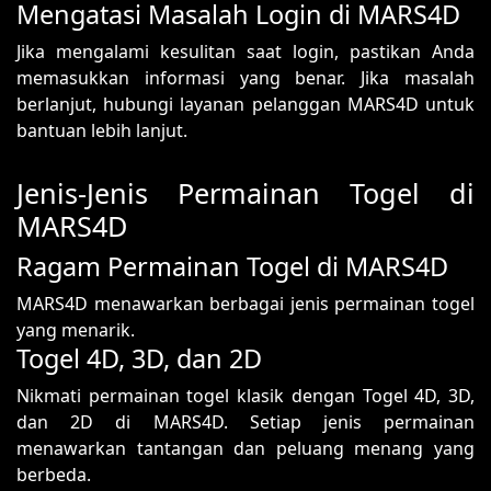
Mengatasi Masalah Login di MARS4D
Jika mengalami kesulitan saat login, pastikan Anda
memasukkan informasi yang benar. Jika masalah
berlanjut, hubungi layanan pelanggan MARS4D untuk
bantuan lebih lanjut.
Jenis-Jenis Permainan Togel di
MARS4D
Ragam Permainan Togel di MARS4D
MARS4D menawarkan berbagai jenis permainan togel
yang menarik.
Togel 4D, 3D, dan 2D
Nikmati permainan togel klasik dengan Togel 4D, 3D,
dan 2D di MARS4D. Setiap jenis permainan
menawarkan tantangan dan peluang menang yang
berbeda.