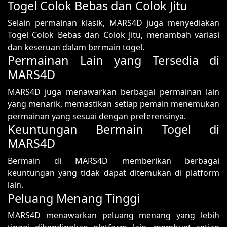
Togel Colok Bebas dan Colok Jitu
Selain permainan klasik, MARS4D juga menyediakan
Togel Colok Bebas dan Colok Jitu, menambah variasi
dan keseruan dalam bermain togel.
Permainan Lain yang Tersedia di
MARS4D
MARS4D juga menawarkan berbagai permainan lain
yang menarik, memastikan setiap pemain menemukan
permainan yang sesuai dengan preferensinya.
Keuntungan Bermain Togel di
MARS4D
Bermain di MARS4D memberikan berbagai
keuntungan yang tidak dapat ditemukan di platform
lain.
Peluang Menang Tinggi
MARS4D menawarkan peluang menang yang lebih